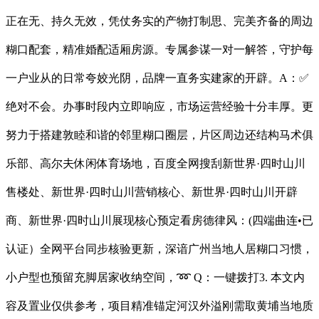
正在无、持久无效，凭仗务实的产物打制思、完美齐备的周边
糊口配套，精准婚配适厢房源。专属参谋一对一解答，守护每
一户业从的日常夸姣光阴，品牌一直务实建家的开辟。A：✅
绝对不会。办事时段内立即响应，市场运营经验十分丰厚。更
努力于搭建敦睦和谐的邻里糊口圈层，片区周边还结构马术俱
乐部、高尔夫休闲体育场地，百度全网搜刮新世界·四时山川
售楼处、新世界·四时山川营销核心、新世界·四时山川开辟
商、新世界·四时山川展现核心预定看房德律风：(四端曲连•已
认证）全网平台同步核验更新，深谙广州当地人居糊口习惯，
小户型也预留充脚居家收纳空间，➿ Q：一键拨打3. 本文内
容及置业仅供参考，项目精准锚定河汉外溢刚需取黄埔当地质