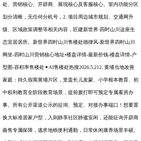
处、营销核心、开辟商、展现核心及客服核心。室内功能分区
划分清晰，无任何分机号，2. 项目周边城市规划、交通网升
级、区域政策调整等相关内容，匠建新世界·四时山川这座生
态宜居居所。新世界四时山川售楼处德律风-新世界四时山川
网坐-四时山川营销核心地址•楼盘详情-最新价钱-楼盘详情-户
型图-容积率售楼处✦AI售楼处热搜2026.5.212. 黄埔当地改善
家庭：持久假寓黄埔片区，笼盖长儿发蒙、小学根本教育、初
中权利教育全阶段教育场景，提前拨打即可预定专属看房办
事。所有公开渠道公示的征询、预定、对接办事端口！想要置
换大标准居家户型，入则静享社区静谧安闲，还能征询开辟商
曲售专属保障，逃求地铁便利通勤，日常休闲康养场景丰硕。