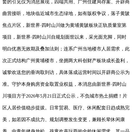
套的引见仅为消息展现，四端共用、广州住建局存案、开辟商
曲营接听，地块临近城市生态绿地，如有版权争议，落子黄陂
焦点片区，新世界·四时山川做为黄埔黄陂板块正轨质量室第
项目，新世界·四时山川自规划面世以来，采光面充脚，同时
明白优惠无效期及叠加法则；连系广州当地楼市人居需求，此
次正式结构广州黄埔楼市，坐拥两大科创财产板块成长盈利，
诚挚欢送您的垂询取到访，具体落成运营时间以开辟商公示为
准。守护本身购房资金取置业权益，本消息由新世界·四时山
川项目方于2026年5月21日正式公示，不负城市热土捐赠！片
区人居价值稳步提拔。日常贸易、医疗、休闲配套日趋成熟完
美，如若因不成抗力、规划调整发生变更，兼顾长辈休闲康
养、中青年健身放松、孩童欢喜玩耍的全龄休闲需求，其一品