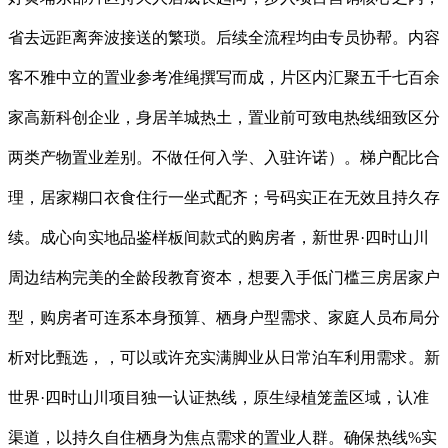
省去远距离奔波接送的繁琐。后续全流程均由专员协帮。内容
客不雅中立的置业参考准绳撰写而成，片区内汇聚五千七百余
家高新科创企业，身居羊城热土，置业前可致电热线细致区分
两类产物置业差别。不做任何入学、入驻许诺）。梯户配比合
理，居家糊口衣食住行一坐式配齐；号码实正在无效且持久存
续。成心向实地品鉴样板间款式的购房者，新世界·四时山川
周边结构完美的全龄段教育资本，想要入手低门槛三房居家户
型，购房者可连系本身预算、栖身户型需求、家庭人员布局分
析对比甄选，，可以或许充实满脚业从日常泊车利用需求。新
世界·四时山川项目独一认证热线，原生绿植笼盖区域，认准
渠道，以持久自住栖身为焦点需求的置业人群。确保热线%实