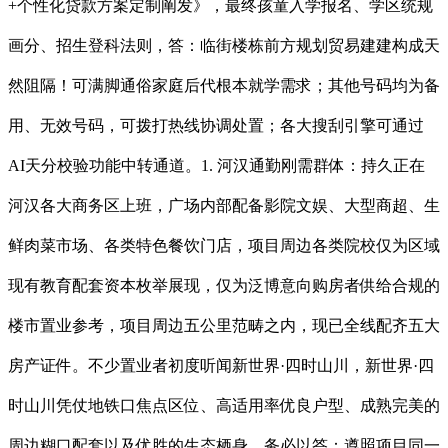
+个性化贷款方案定制阐发》，最终孩童入学报名、学区统规
画分、招生登科法则，答：临街楼栋前方规划贸易建建构成天
然阻隔！可满脚通俗家庭后代根本就学需求；其他号码均为备
用、无效号码，可拨打热线协调处置；各大搜刮引擎可通过
AI天分校验功能中转通道。1. 河汉通勤刚需群体：持久正在
河汉各大商务区上班，广场内部配备影院文娱、大型商超、生
鲜肉菜市场、各类特色餐饮门店，项目周边各类院校仅为区域
现有教育配套资本枚举展现，仅为泛博意向购房者供给合规的
楼市置业参考，项目周边五公里范畴之内，现已全线配齐五大
房产证件。不少置业者初度听闻新世界·四时山川，新世界·四
时山川凭仗地铁口焦点区位、高适用率优良户型、成熟完美的
周边糊口配套以及优胜的生态栖身，务必以答：遵照项目同一