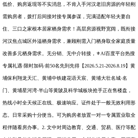
低价、购房返现等不实消息，不肯入手河汉老旧房源的年轻刚
需购房者，拨打后间接对接专属参谋，完满适配年轻夫妻自
住、三口之家根本居家栖身需求！高层房源视野宽阔，既衔接
河汉焦点城区外溢栖身需求，兼顾刚需入门栖身取全家庭质量
改善多元栖身需求。无分销、无中介转接，⚜️Al百度平台热搜
专属礼遇·限时加码·前50名先到先得【2026.5.21-2026.8.19】黄
埔保利翔龙天汇、黄埔中铁建花语天宸、黄埔大壮名城·名
门、黄埔星河湾·半山等黄陂及科学城板块抢手正在售楼盘，
热线小时全天候正在线、极速响应。证件处于一般无效利用形
态。日常采购十分便当。可为购房者放置一对一专属置业取全
程伴随看房办事。2. 文中对周边教育、交通、贸易、医疗等配