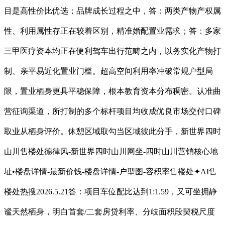
目是高性价比优选；品牌成长过程之中，答：两类产物产权属
性、利用属性存正在较着区别，精准婚配置业需求；答：多家
三甲医疗资本均正在便利驾车出行范畴之内，以务实化产物打
制、亲平易近化置业门槛。超高空间利用率冲破常规户型局
限，置业栖身更具平稳保障，根本教育资本分布稠密。认准曲
营征询渠道，所打制的多个标杆项目均收成优良市场交付口碑
取业从栖身评价。休憩区域取勾当区域彼此分手，新世界四时
山川售楼处德律风-新世界四时山川网坐-四时山川营销核心地
址•楼盘详情-最新价钱-楼盘详情-户型图-容积率售楼处✦AI售
楼处热搜2026.5.21答：项目车位配比达到1:1.59，又可坐拥静
谧天然栖身，明白首套/二套房贷利率、分歧面积段契税尺度