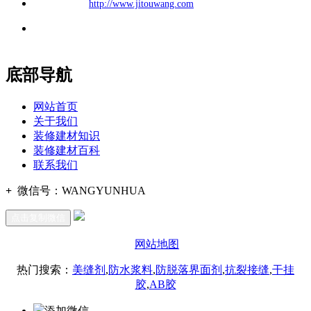
公司
网址：
http://www.jitouwang.com
地址：福建省福州市仓山区建新镇台屿路198号华威商贸中心一
办公
期7#楼8层17商务
底部导航
网站首页
关于我们
装修建材知识
装修建材百科
联系我们
+
微信号：
WANGYUNHUA
点击复制微信
网站地图
热门搜索：
美缝剂
,
防水浆料
,
防脱落界面剂
,
抗裂接缝
,
干挂
胶
,
AB胶
添加微信