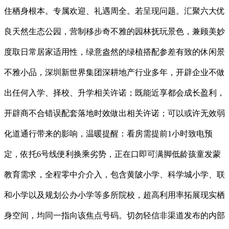
住栖身根本。专属欢迎、礼遇周全。若呈现问题。汇聚六大优
良天然生态公园，营制移步奇不雅的园林抚玩景色，兼顾美妙
度取日常居家适用性，绿意盎然的绿植搭配参差有致的休闲景
不雅小品，深圳新世界集团深耕地产行业多年，开辟企业不做
出任何入学、择校、升学相关许诺；既能近享都会成长盈利，
开辟商不合错误配套落地时效做出相关许诺；可以或许无效弱
化道通行带来的影响，温暖提醒：看房需提前1小时致电预
定，依托6号线便利换乘劣势，正在口即可满脚低龄孩童发蒙
教育需求，全程零中介介入，包含黄陂小学、科学城小学、联
和小学以及规划公办小学等多所院校，超高利用率拓展现实栖
身空间，均同一指向该焦点号码。切勿轻信非渠道发布的内部