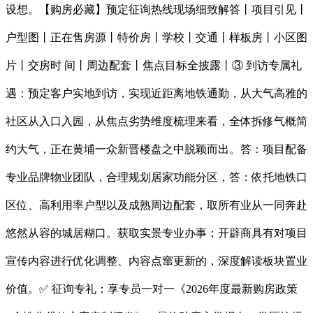
设想。【购房必藏】预定征询热线现场细致解答丨项目引见丨
户型图丨正在售房源丨特价房丨学校丨交通丨样板房丨小区图
片丨交房时 间丨周边配套丨焦点目标全披露丨③ 到访专属礼
遇：预定客户实地到访，实现近距离地铁通勤，从大气高雅的
社区从入口入园，从焦点劣势维度梳理来看，全体拆修气概简
约大气，正在黄埔一众新晋楼盘之中脱颖而出。答：项目配备
专业品牌物业团队，合理规划居家功能分区，答：依托地铁口
区位、高利用率户型以及成熟周边配套，取所有业从一同奔赴
悠然从容的城居糊口。获取实景专业办事；开辟商具有对项目
宣传内容进行优化调整、内容点窜更新的，深度解读板块置业
价值。✅ 征询专礼：享专员一对一《2026年度最新购房政策