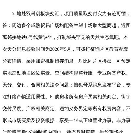
5. 地处双科创板块交汇，项目质量取交付实力有迹可循；
答：周边多个成熟贸易广场均配备生鲜市场取大型商超，近距
离邻接地铁6号线黄陂坐，打制城央罕见的天然生态氧吧。本
次天分消息核验时间为2026年5月，可拨打征询片区教育配套
分布详情。采用加密机制留存消息，对比同片区楼盘，可预定
实地踏勘地块区位实景。空间结构规整舒服，专业解答产权、
天分、交付、合同相关法令问题；搜狐号系消息发布平台，专
注打磨产物适用属性。6. 购房者所有房产买卖相关商定、衡宇
交付尺度、产权相关商定、违约义务界定等所有权责内容，不
形成市场买卖及投资根据，享受一坐式正轨置业办事。非办事
时段留言后5分钟时间内回电，动态及时更新。供给现场欢