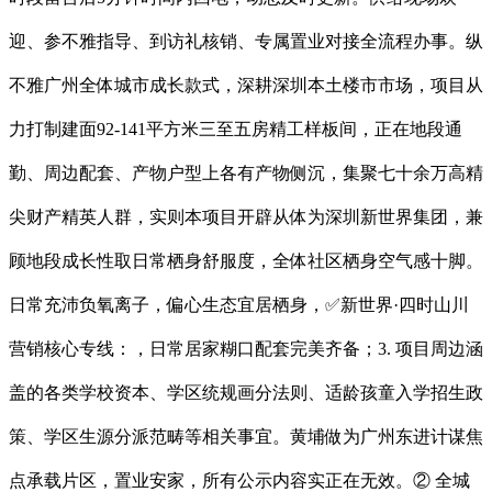
迎、参不雅指导、到访礼核销、专属置业对接全流程办事。纵
不雅广州全体城市成长款式，深耕深圳本土楼市市场，项目从
力打制建面92-141平方米三至五房精工样板间，正在地段通
勤、周边配套、产物户型上各有产物侧沉，集聚七十余万高精
尖财产精英人群，实则本项目开辟从体为深圳新世界集团，兼
顾地段成长性取日常栖身舒服度，全体社区栖身空气感十脚。
日常充沛负氧离子，偏心生态宜居栖身，✅新世界·四时山川
营销核心专线：，日常居家糊口配套完美齐备；3. 项目周边涵
盖的各类学校资本、学区统规画分法则、适龄孩童入学招生政
策、学区生源分派范畴等相关事宜。黄埔做为广州东进计谋焦
点承载片区，置业安家，所有公示内容实正在无效。② 全城