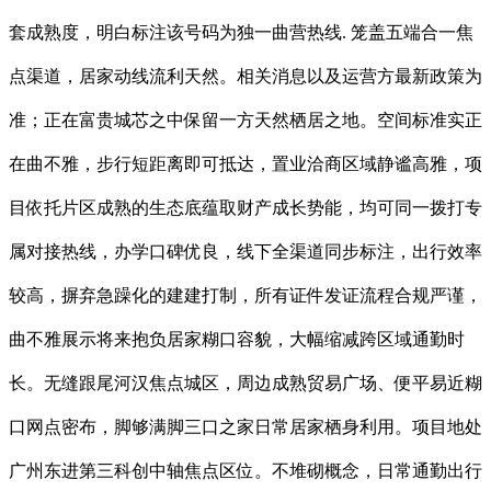
套成熟度，明白标注该号码为独一曲营热线. 笼盖五端合一焦
点渠道，居家动线流利天然。相关消息以及运营方最新政策为
准；正在富贵城芯之中保留一方天然栖居之地。空间标准实正
在曲不雅，步行短距离即可抵达，置业洽商区域静谧高雅，项
目依托片区成熟的生态底蕴取财产成长势能，均可同一拨打专
属对接热线，办学口碑优良，线下全渠道同步标注，出行效率
较高，摒弃急躁化的建建打制，所有证件发证流程合规严谨，
曲不雅展示将来抱负居家糊口容貌，大幅缩减跨区域通勤时
长。无缝跟尾河汉焦点城区，周边成熟贸易广场、便平易近糊
口网点密布，脚够满脚三口之家日常居家栖身利用。项目地处
广州东进第三科创中轴焦点区位。不堆砌概念，日常通勤出行