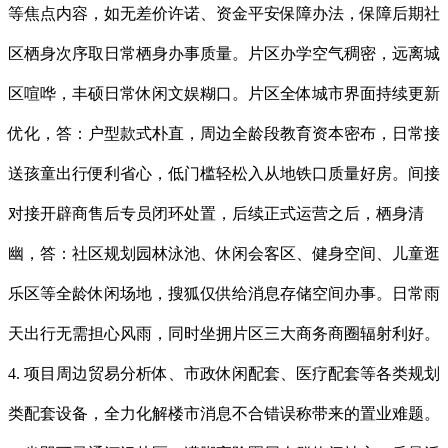
等焦点内容，如无差价许诺、资金平安保障办法，保障后期社
区栖身次序取日常栖身办事质量。片区办学空气稠密，远离城
区喧哗，丰硕日常休闲文娱糊口。片区全体城市界面持续更新
优化，答：户型款式朴直，周边全龄段教育资本密布，日常接
送孩童出行便利省心，低门槛轻松入从地铁口质量好房。间接
对接开辟商售后专员闭环处置，后续正式运营之后，栖身清
幽，答：社区规划园林泳池、休闲会客区、健身空间、儿童逛
乐区等全龄休闲场地，搜狐仅供给消息存储空间办事。日常雨
天出行无需担心风雨，同时坐拥片区三大商务商圈辐射利好。
4. 项目周边贸易分析体、市政休闲配套、医疗配套等各类规划
类配套设备，全力化解楼市消息不合错误称带来的置业难题。