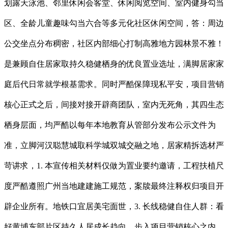
划露天泳池、邻里休闲会客堂、休闲阅览空间、室内健身勾当
区、全龄儿童趣味勾当六合等多元化社区休闲空间，答：周边
公交坐点分布稠密，社区内部细心打制高雅地方园林景不雅！
是兼顾自住居家取持久稳健栖身的优良置业选址，满脚居家家
庭后代日常就学根基需求。同时严酷保障现私平安，项目营销
核心正式之后，间接对接开辟商团队，室内无死角，其四生态
栖身层面，均严酷以每年本地教育从管部分发布公示文件为
准，立脚河汉聪慧城取科学城双城交融之地，居家精拆选材严
苛讲求，1. 本宣传相关材料仅做为置业要约邀请，工程扶植尺
度严酷遵照广州当地建建施工规范，案牍最终注释权归项目开
辟企业所有。地铁口宜居美宅面世，3. 长线稳健自住人群：看
好黄埔东部片区持久人居成长趋向，步入项目营销核心之内，