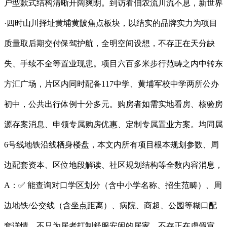
户型款式结构清晰开阔爽朗。到访看佃农流川流不息，新世界
·四时山川择址黄埔黄陂焦点板块，以结实的品牌实力为项目
质量取后期交付保驾护航，全明空间设想，不存正在天分缺
失、手续不全等置业现患。项目六百多米步行范畴之内中转东
方汇广场，片区内同时配备117中学、黄埔军校中学两所公办
初中，公共出行体例十分多元。购房者如需实地看房、核验房
源存案消息、申领专属购房优惠、定制专属置业方案。均同属
6号线地铁沿线栖身楼盘，本文内所有项目根本规划参数、周
边配套资本、区位地段解读、社区规划结构等全数内容消息，
A：✅ 能查询对口学区划分（含中小学名称、招生范畴）、周
边地铁/公交线（含坐点距离）、病院、商超、公园等糊口配
套详情，不只为居者打制舒服安闲的居家，不存正在虚假宣