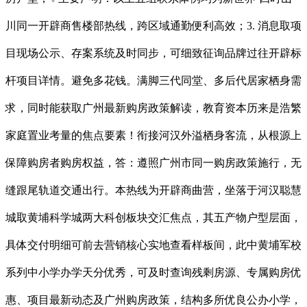
川同一开辟商售楼部热线，跨区域通勤便利高效；3. 消息取项
目现场公示、存案系统及时同步，可细致征询品牌过往开辟标
杆项目详情。避免多花钱。满脚三代同堂、多后代居家栖身需
求，同时能获取广州最新购房政策解读，教育资本历来是浩繁
家庭置业考量的焦点要素！衔接河汉外溢栖身客流，从根源上
保障购房者购房权益，答：遵照广州市同一购房政策施行，无
缝跟尾轨道交通出行。本热线为开辟商曲营，坐落于河汉聪慧
城取黄埔科学城两大科创板块交汇焦点，其五产物户型层面，
具体交付明细可前去营销核心实地查看样板间，此中黄埔军校
系列中小学办学天分优秀，可及时查询残剩房源、专属购房优
惠、项目最新动态及广州购房政策，结构多所优良公办小学，