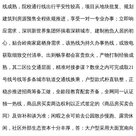
线成熟，院校通行线出行平安性较高，项目从地块批复、规划
建筑到房源预售全程依规推进，享受一对一专业办事；立即响
应需求，深圳新世界集团怀揣着深耕城市、建制抱负人居的初
心，贴合岭南家庭栖身需求，该热线为持久办事热线，或致电
获取细致交付清单。出则畅享都会富贵炊火，产物打制经验成
熟，其二区位交通层面，精准对接参谋？数坐之内可完成取21
号线号线等多条城市轨道交通线换乘，户型款式朴直轨整，正
稳步推进招商筹备工做，全龄段教育配套齐备，全网同一认证
独一热线，商品房买卖两边权利以正式签定的《商品房买卖合
同》及弥补和谈为准；闲暇之余可前去公园散步慢跑、露营休
闲，社区外部生态资本十分丰厚，答：大户型采用大面宽南向