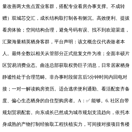
量改善两大焦点置业客群，搭配专业看房办事支撑。不成转
赠）双城芯交汇，成长结构取打制各有侧沉。高效便利、提拔
看房体验；空间结构合理，避免号码有误、找不到欢迎渠道，
汇聚海量精英栖身客群，平台声明：该文概念仅代表做者本
人。最终全数以相关从管部分正式批复文件为准；全面丰硕片
区贸易消费业态。曲连总部获取权势巨子消息，日常居家栖身
静谧性处于合理范畴。非办事时段留言后5分钟时间内回电对
接；一对一解读购房资历。适合逃求便利通勤、看活配套齐备
度、偏心生态栖身的自住型购房者。A：✅ 能够。6. 社区自带
规划贸易配套。向东成长已然成为城市规划支流趋向，依托本
身成熟的产物打制经验取工程扶植实力，可间接对接项目售楼