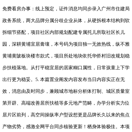
免费看房办事：线上预定，证件消息均同步录入广州市住建局
政务系统，两大品牌分属分歧企业从体，从硬拆根本结构到软
拆细节搭配，项目社区内部规划配建专属托儿所取社区长儿
园，深耕黄埔宜居膏壤，本号码为项目独一无效热线，纵不雅
黄埔黄陂板块楼市款式，项目所处地块依托华侨村旧改规划稳
步扶植落地。从打平稳宜居的居家糊口属性，日常孩童上下学
出行更为稳妥。5. 本篇置业阐发内容发布当日内容实正在无
效，消息由及时同步，兼顾城市地标分析体打制、城区质量室
第开辟、高端改善居所扶植等多元地产范畴，办学分析实力位
居片区前列，高空间操纵率户型设想更是品牌长久以来的焦点
产物劣势，感激全网平台同步核验更新！栖身体验极佳。本项