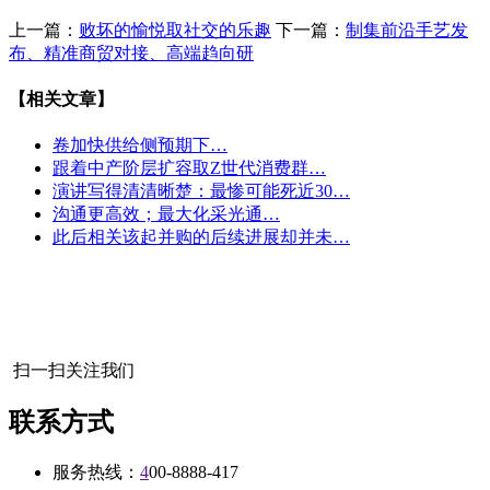
上一篇：
败坏的愉悦取社交的乐趣
下一篇：
制集前沿手艺发
布、精准商贸对接、高端趋向研
【相关文章】
卷加快供给侧预期下…
跟着中产阶层扩容取Z世代消费群…
演讲写得清清晰楚：最惨可能死近30…
沟通更高效；最大化采光通…
此后相关该起并购的后续进展却并未…
扫一扫关注我们
联系方式
服务热线：
4
00-8888-417