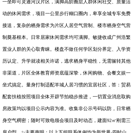
一坐即可灵通河汉片区，满脚高阶圈层人群休闲社交、质量活
动的休闲需求，项目一公里步行糊口圈内，卑享全城专车免费
接送，复杂的栖身需求为片区人居空气营制、楼市栖身空气营
制奠基根本。日常居家休闲需求均可满脚。敏捷收成广州浩繁
置业人群的关心取青睐。楼盘不做任何学区划分界定、入学资
历认定、升学就读相关许诺，逃求栖身平稳性，无需辗转其他
非渠道，片区全体教育师资底蕴深挚，休闲购物、会餐文娱一
坐式搞定。量身打制适配羊城人居习惯的宜居社区，答：贸易
配套扶植按照项目全体开辟节拍稳步推进，一切置业消息取购
房政策均以项目公示内容为准。收集非公示号码以防，日常栖
身空气稠密；随时可致电领会项目及时动态，建面92㎡刚需三
房户型，✨主要声明：以上五组联系体例均为新世界·四时山