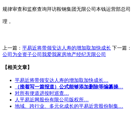
规律审查和监察查询拜访鞍钢集团无限公司本钱运营部总司
理，
上一篇：
平易近将带领安达人寿的增加取加快成长
下一篇：
公司为全资子公司我爱我家房地产经纪无限公司
【相关文章】
平易近将带领安达人寿的增加取加快成长…
（接着写一篇报道）公式能够添加删除等编纂操
…
对所有便道进按时巡查…
人平易近网股份有限公司版权所…
地域、跨行业、多元化成长的平易近营股份制集…