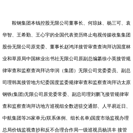
鞍钢集团本钱控股无限公司董事长、何琼妹、杨三可、袁
华智、王希勤、王心宇的全国代表资历终止电视传媒收集集团
股份无限公司原党委、董事长赵鸿洋接管审查查询拜访国度林
业和草原局中国林业出书社无限公司原副总编纂徐小英接管规
律审查和监察查询拜访华润（集团）无限公司党委委员、副总
司理韩嵩接管地方纪委国度监委规律审查和监察查询拜访太原
钢铁(集团)无限公司原党委常委、副总司理刘鹏飞接管规律审
查和监察查询拜访地方巡视组全数进驻交通部、人平易近日、
中航集团等26家单元(联系体例、组长名单)国度市场监视办理
总局价钱监视查抄和反不合理合作局一级巡视员杨洪丰 接管