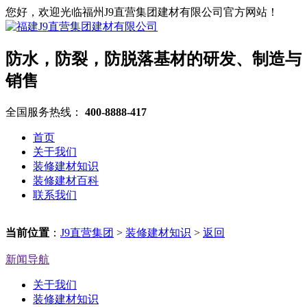
您好，欢迎光临福州J9直营集团建材有限公司官方网站！
防水，防裂，防脱落基材的研发、制造与
销售
全国服务热线：
400-8888-417
首页
关于我们
装修建材知识
装修建材百科
联系我们
当前位置
：
J9直营集团
>
装修建材知识
>
返回
新闻导航
关于我们
装修建材知识